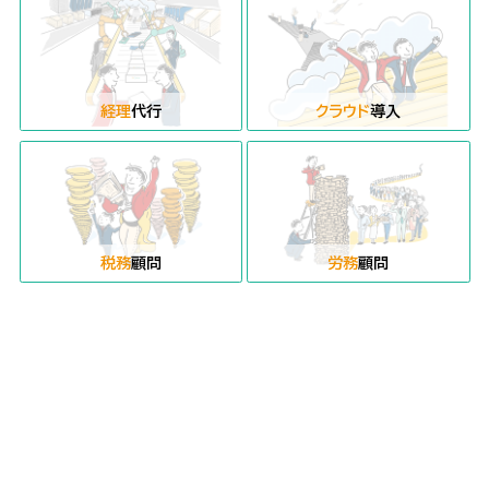
経理
代行
クラウド
導入
税務
顧問
労務
顧問