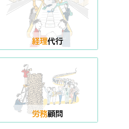
経理
代行
労務
顧問