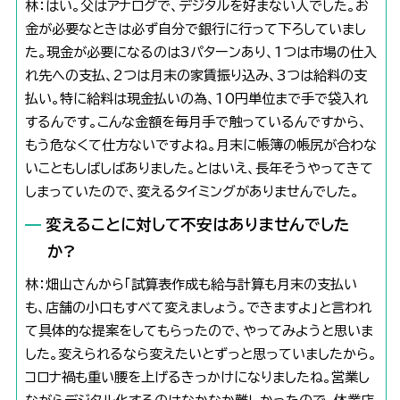
林：はい。父はアナログで、デジタルを好まない人でした。お
金が必要なときは必ず自分で銀行に行って下ろしていまし
た。現金が必要になるのは3パターンあり、1つは市場の仕入
れ先への支払、2つは月末の家賃振り込み、3つは給料の支
払い。特に給料は現金払いの為、10円単位まで手で袋入れ
するんです。こんな金額を毎月手で触っているんですから、
もう危なくて仕方ないですよね。月末に帳簿の帳尻が合わな
いこともしばしばありました。とはいえ、長年そうやってきて
しまっていたので、変えるタイミングがありませんでした。
変えることに対して不安はありませんでした
か?
林：畑山さんから「試算表作成も給与計算も月末の支払い
も、店舗の小口もすべて変えましょう。できますよ」と言われ
て具体的な提案をしてもらったので、やってみようと思いま
した。変えられるなら変えたいとずっと思っていましたから。
コロナ禍も重い腰を上げるきっかけになりましたね。営業し