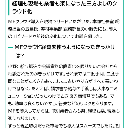
経理も現場も業者も楽になった三方よしのク
ラウド化
MFクラウド導入を現場でリードいただいた、本部社長室 総
務担当の五島氏、寿司事業部 総務部長の小野氏にも、導入
のエピソードや前後の変化についてお話を伺った。
MFクラウド経費を使うようになったきっかけ
は?
小野： 給与振込や会議資料の簡素化を図りたいと会社から
相談されたのがきっかけです。それまでは二度手間、三度手
間なことがたくさんありました。古いやり方がすべて悪いわ
けではなく、たとえば、請求書や給与の手渡しは大事なコミ
ュニケーションだったわけで古き良き商慣習でもある。で
も、効率は良くないですし、紛失などのリスクもあります。
MFを導入してからは、取引業者さんも楽、経理も楽、現場も
楽になりました。
ずっと現金取引だった市場でも導入はスムーズでしたね。朝