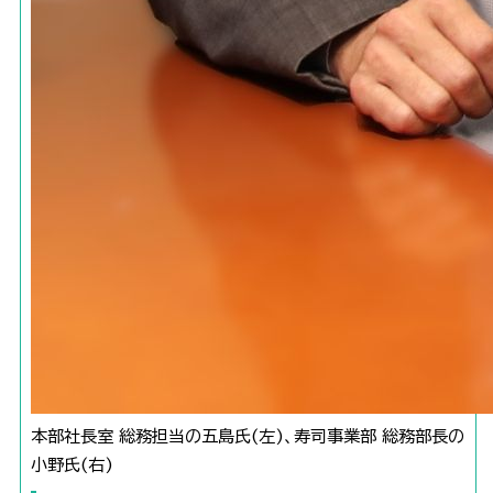
本部社長室 総務担当の五島氏(左)、寿司事業部 総務部長の
小野氏(右)