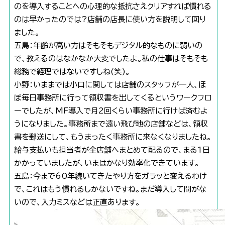
のを導入することへの心理的な抵抗さえクリアすれば慣れる
のは早かったのでは?店舗の店長に使い方を説明して回り
ました。
五島：年齢が高い方はそもそもデジタル的なものに弱いの
で、教えるのはなかなか大変でしたよ。私の仕事はそもそも
総務で経理ではないですしね(笑)。
小野：いままでは小口に関しては店舗のスタッフが一人、ほ
ぼ毎日事務所に行って領収書を出してくるというワークフロ
ーでしたが、MF導入で月2回くらい事務所に行けば済むよ
うになりました。事務所まで遠い飛び地の店舗などは、領収
書を郵送にして、もうまったく事務所に来なくなりましたね。
給与支払いも担当者が全店舗へまとめて配るので、まる1日
かかっていましたが、いまはかなり効率化できています。
五島：今まで60年続いてきたやり方をガラッと変えるわけ
で、これはもう慣れるしかないですね。まだ導入して間がな
いので、入力ミスなどは正直あります。